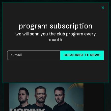
✕
CZ
program subscription
we will send you the club program every
month
EVENT DETAIL
SUBSCRIBE TO NEWS
THURSDAY
30/11
20:00
POP