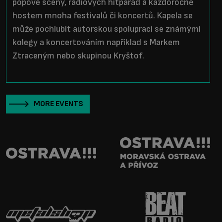
popové scény, rádiových hitparád a každoročně
hostem mnoha festivalů či koncertů. Kapela se
může pochlubit autorskou spoluprací se známými
kolegy a koncertováním například s Markem
Ztraceným nebo skupinou Kryštof.
MORE EVENTS